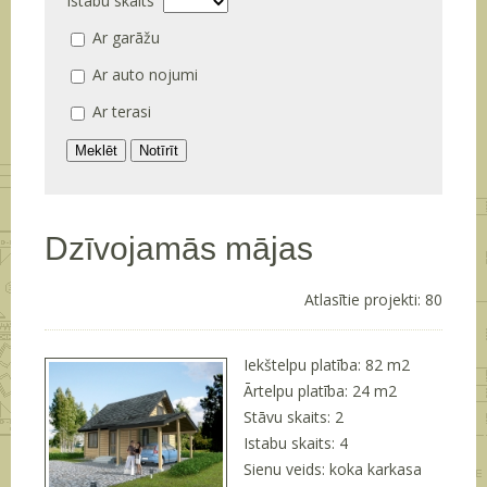
Istabu skaits
Ar garāžu
Ar auto nojumi
Ar terasi
Dzīvojamās mājas
Atlasītie projekti: 80
Iekštelpu platība: 82 m
2
Ārtelpu platība: 24 m
2
Stāvu skaits: 2
Istabu skaits: 4
Sienu veids: koka karkasa