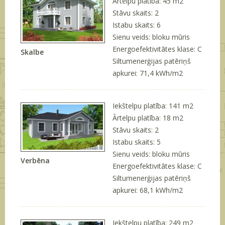
Ārtelpu platība: 45 m
2
Stāvu skaits: 2
Istabu skaits: 6
Sienu veids: bloku mūris
Energoefektivitātes klase: C
Skalbe
Siltumenerģijas patēriņš
apkurei: 71,4 kWh/m2
Iekštelpu platība: 141 m
2
Ārtelpu platība: 18 m
2
Stāvu skaits: 2
Istabu skaits: 5
Sienu veids: bloku mūris
Verbēna
Energoefektivitātes klase: C
Siltumenerģijas patēriņš
apkurei: 68,1 kWh/m2
Iekštelpu platība: 249 m
2