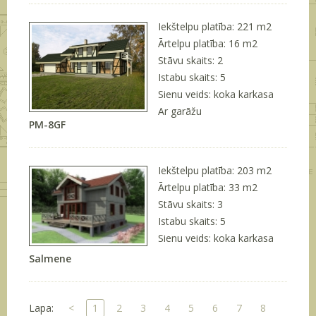
Iekštelpu platība: 221 m
2
Ārtelpu platība: 16 m
2
Stāvu skaits: 2
Istabu skaits: 5
Sienu veids: koka karkasa
Ar garāžu
PM-8GF
Iekštelpu platība: 203 m
2
Ārtelpu platība: 33 m
2
Stāvu skaits: 3
Istabu skaits: 5
Sienu veids: koka karkasa
Salmene
Lapa:
<
1
2
3
4
5
6
7
8