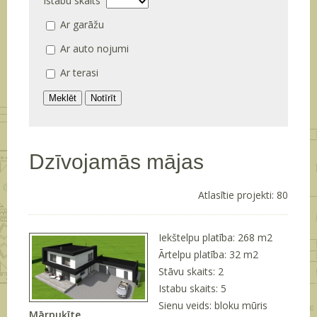
Istabu skaits
Ar garāžu
Ar auto nojumi
Ar terasi
Dzīvojamās mājas
Atlasītie projekti: 80
Iekštelpu platība: 268 m
2
Ārtelpu platība: 32 m
2
Stāvu skaits: 2
Istabu skaits: 5
Sienu veids: bloku mūris
Mārpuķīte