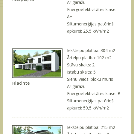
Ar garāžu
Energoefektivitātes klase:
A+
Siltumenerģijas patēriņš
apkurei: 25,5 kWh/m2
Iekštelpu platība: 304 m
2
Ārtelpu platība: 102 m
2
Stāvu skaits: 2
Istabu skaits: 5
Sienu veids: bloku mūris
Hiacinte
Ar garāžu
Energoefektivitātes klase: B
Siltumenerģijas patēriņš
apkurei: 59,5 kWh/m2
Iekštelpu platība: 215 m
2