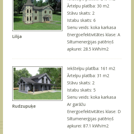
Ārtelpu platība: 30 m
2
Stāvu skaits: 2
Istabu skaits: 6
Sienu veids: koka karkasa
Energoefektivitātes klase: A
Lilija
Siltumenerģijas patēriņš
apkurei: 28.5 kWh/m2
Iekštelpu platība: 161 m
2
Ārtelpu platība: 31 m
2
Stāvu skaits: 2
Istabu skaits: 5
Sienu veids: koka karkasa
Ar garāžu
Rudzupuķe
Energoefektivitātes klase: D
Siltumenerģijas patēriņš
apkurei: 87.1 kWh/m2