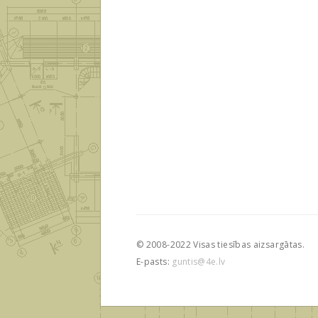
© 2008-2022 Visas tiesības aizsargātas.
E-pasts:
guntis@4e.lv