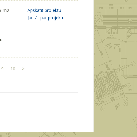
19 m
2
Apskatīt projektu
2
Jautāt par projektu
ķu
9
10
>