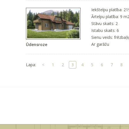
Iekštelpu platība: 2
Ārtelpu platība: 9 m
Stāvu skaits: 2
Istabu skaits: 6
Sienu veids: frēzbaļ
Ar garāžu
Ūdensroze
Lapa:
<
1
2
3
4
5
6
7
8