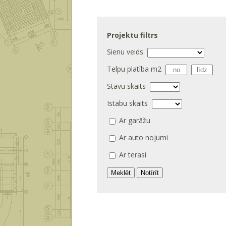
Projektu filtrs
Sienu veids
Telpu platība m
2
Stāvu skaits
Istabu skaits
Ar garāžu
Ar auto nojumi
Ar terasi