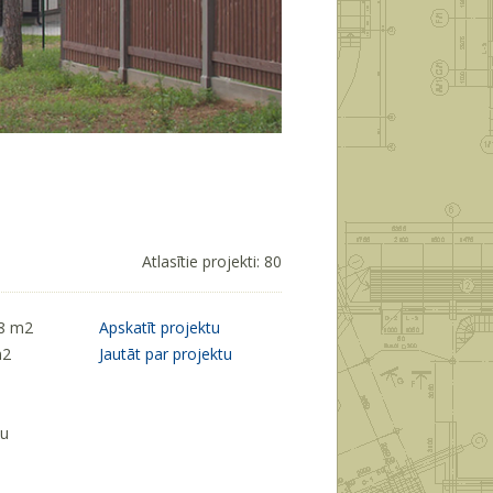
Atlasītie projekti: 80
18 m
2
Apskatīt projektu
m
2
Jautāt par projektu
ķu